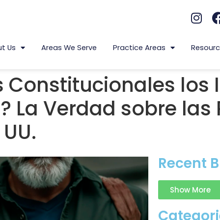
t Us
Areas We Serve
Practice Areas
Resourc
 Constitucionales los
 La Verdad sobre las 
 UU.
Recent B
Show More
Categori