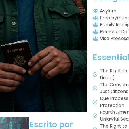
Asylum
Employment 
Family Immig
Removal De
Visa Process
Essentia
The Right to
Limits)
The Constitu
Just Citizens
Due Process
Protection
Fourth Amen
Unlawful Sea
Escrito por
The Right to