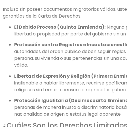
Incluso sin poseer documentos migratorios válidos, ust
garantías de la Carta de Derechos:
El Debido Proceso (Quinta Enmienda):
Ninguna p
libertad o propiedad por parte del gobierno sin un 
Protección contra Registros e Incautaciones I
autoridades del orden público deben seguir reglas 
persona, su vivienda o sus pertenencias sin una ca
válida.
Libertad de Expresión y Religión (Primera Enm
inalienable a hablar libremente, reunirse pacífic
religiosas sin temor a censura o represalias gube
Protección Igualitaria (Decimocuarta Enmien
personas de manera injusta o discriminatoria bas
nacionalidad de origen o estatus legal aparente.
¿Cuáles Son los Derechos Limitado