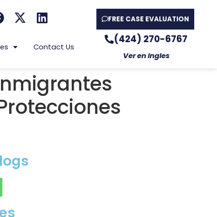
FREE CASE EVALUATION
(424) 270-6767
es
Contact Us
Ver en Ingles
 Inmigrantes
Protecciones
logs
es