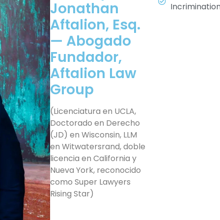
Jonathan
Incriminatio
Aftalion, Esq.
— Abogado
Fundador,
Aftalion Law
Group
(Licenciatura en UCLA,
Doctorado en Derecho
(JD) en Wisconsin, LLM
en Witwatersrand, doble
licencia en California y
Nueva York, reconocido
como Super Lawyers
Rising Star)