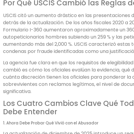
Por Qué USCIS Cambió las Reglas 
USCIS citó un aumento drástico en las presentaciones
detrás de la actualización. De los años fiscales 2020 a 
Formulario I-360 aumentaron aproximadamente un 360 
autopeticionarios hombres subiendo un 259 % y las peti
aumentando más del 2,000 %. USCIS caracterizó estas 
condenas por fraude identificadas como una justificación
La agencia fue clara en que los requisitos de elegibili
cambió es cómo los oficiales evalúan la evidencia, qué 
cuánta discreción tienen los oficiales para ponderar la c
sobrevivientes con reclamos legítimos, el nivel de do
significativa.
Los Cuatro Cambios Clave Qué Tod
Debe Entender
1. Ahora Debe Probar Qué Vivió con el Abusador
La actualización de diciembre de 2025 introduce un requi