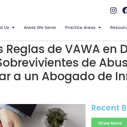
t Us
Areas We Serve
Practice Areas
Resourc
s Reglas de VAWA en D
 Sobrevivientes de Ab
ar a un Abogado de I
Recent B
Show More