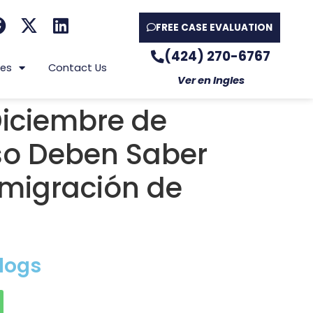
FREE CASE EVALUATION
(424) 270-6767
es
Contact Us
Ver en Ingles
iciembre de
uso Deben Saber
nmigración de
logs