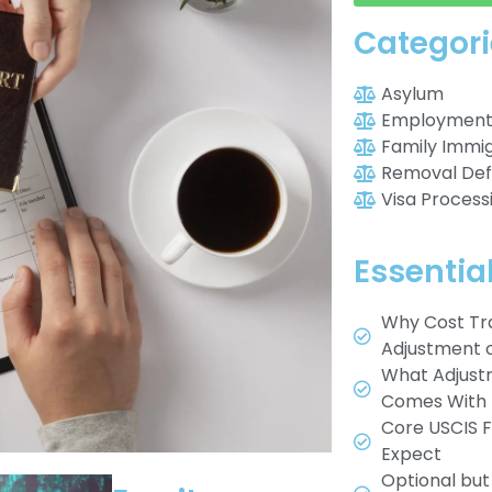
Categori
Asylum
Employment 
Family Immig
Removal De
Visa Process
Essentia
Why Cost Tr
Adjustment o
What Adjustm
Comes With 
Core USCIS F
Expect
Optional bu