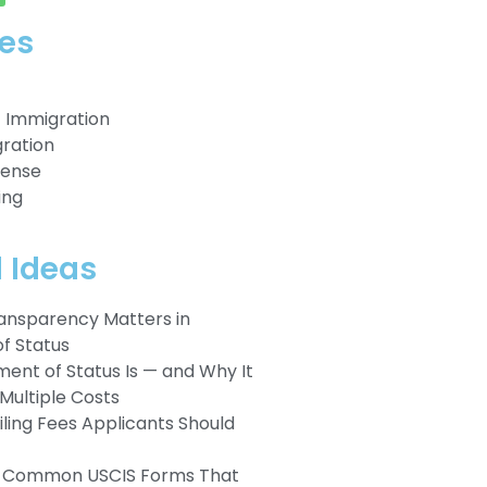
es
Immigration
ration
fense
ing
l Ideas
ansparency Matters in
f Status
ent of Status Is — and Why It
Multiple Costs
iling Fees Applicants Should
t Common USCIS Forms That