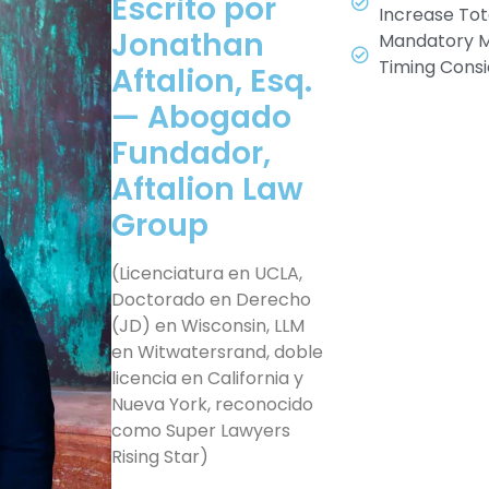
Escrito por
Increase Tot
Jonathan
Mandatory M
Timing Consi
Aftalion, Esq.
— Abogado
Fundador,
Aftalion Law
Group
(Licenciatura en UCLA,
Doctorado en Derecho
(JD) en Wisconsin, LLM
en Witwatersrand, doble
licencia en California y
Nueva York, reconocido
como Super Lawyers
Rising Star)