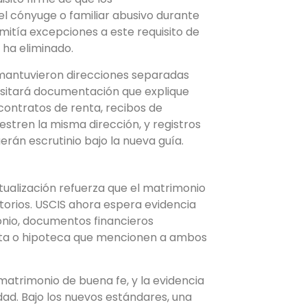
l cónyuge o familiar abusivo durante
ermitía excepciones a este requisito de
e ha eliminado.
r mantuvieron direcciones separadas
cesitará documentación que explique
contratos de renta, recibos de
stren la misma dirección, y registros
erán escrutinio bajo la nueva guía.
ualización refuerza que el matrimonio
torios. USCIS ahora espera evidencia
onio, documentos financieros
enta o hipoteca que mencionen a ambos
matrimonio de buena fe, y la evidencia
dad. Bajo los nuevos estándares, una