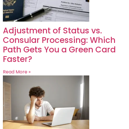
Adjustment of Status vs.
Consular Processing: Which
Path Gets You a Green Card
Faster?
Read More »