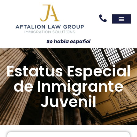
Areas We Serve
Practice Areas
Se habla español
Estatus Especial
de Inmigrante
Juvenil